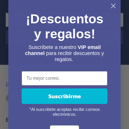
Tijeras
¡Descuentos
Tu email
y regalos!
Suscribirse
Suscríbete a nuestro
VIP email
Promociones, noticias, lanzamientos y mucho más
channel
para recibir descuentos y
regalos.
¡Únete a nuestra comunidad!
Suscribirme
*Al suscribirte aceptas recibir correos
electrónicos.
Entradas populares