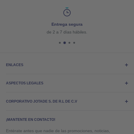
Entrega segura
de 2 a 7 días hábiles.
ENLACES
Buscar
ASPECTOS LEGALES
Facturación
En los Medios
Aviso Legal
Preguntas Frecuentes
CORPORATIVO JOTADE S. DE R.L DE C.V
Derechos de Autor
Responsabilidad Social
Términos del Servicio
La marca comercial Piedra, Papel o Tijeras®, el logotipo de
Política de Privacidad
¡MANTENTE EN CONTACTO!
Piedra, Papel o Tijeras®, concepto, cuentos, personajes,
escenarios, diseños estructurales, instrucciones de armado,
Política de Cancelación
Entérate antes que nadie de las promociones, noticias,