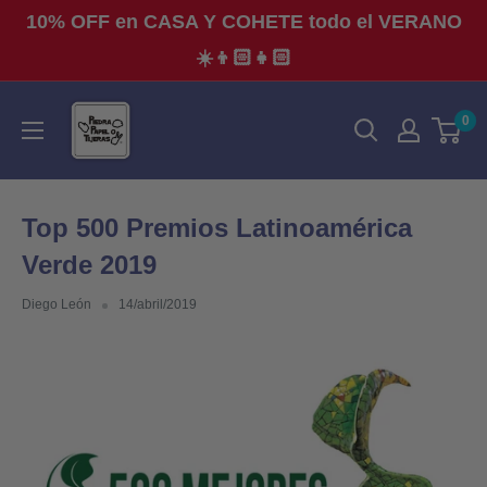
Ir
10% OFF en CASA Y COHETE todo el VERANO
directamente
☀️👦🏻👧🏻
al
contenido
Piedra,
0
Papel
o
Tijeras
Top 500 Premios Latinoamérica
Verde 2019
Diego León
14/abril/2019