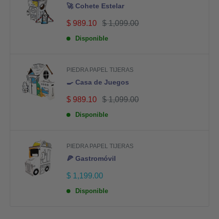
🚀 Cohete Estelar
Precio
Precio
$ 989.10
$ 1,099.00
de
habitual
venta
Disponible
PIEDRA PAPEL TIJERAS
🍳 Casa de Juegos
Precio
Precio
$ 989.10
$ 1,099.00
de
habitual
venta
Disponible
PIEDRA PAPEL TIJERAS
🍕 Gastromóvil
Precio
$ 1,199.00
de
venta
Disponible