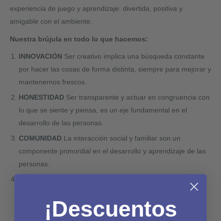
experiencia de juego y aprendizaje: divertida, positiva y
amigable con el ambiente.
Nuestra brújula en todo lo que hacemos:
INNOVACIÓN
Ser creativo implica una búsqueda constante
por hacer las cosas de forma distinta, siempre para mejorar y
mantenernos frescos.
HONESTIDAD
Ser transparente y actuar en congruencia con
lo que se siente y piensa, es un eje fundamental en el
desarrollo de las personas.
COMUNIDAD
La interacción social y familiar son un
componente primordial en el desarrollo y aprendizaje de las
personas.
CUIDADO AMBIENTAL
Pensar en el futuro y cuidar desde
hoy nuestro entorno, nos da una base sólida para perseguir
¡Descuentos
nuestros sueños.