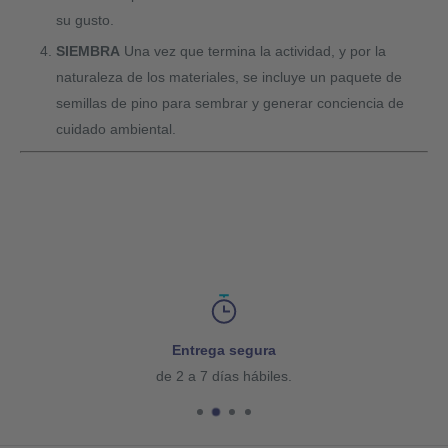
su gusto.
SIEMBRA
Una vez que termina la actividad, y por la
naturaleza de los materiales, se incluye un paquete de
semillas de pino para sembrar y generar conciencia de
cuidado ambiental.
Pagos 100% seguro
.
en todas tus compras