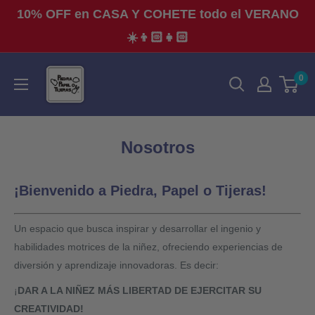
Ir
10% OFF en CASA Y COHETE todo el VERANO
directamente
☀️👦🏻👧🏻
al
contenido
Piedra,
0
Papel
o
Tijeras
Nosotros
¡Bienvenido a Piedra, Papel o Tijeras!
Un espacio que busca
inspirar y desarrollar el ingenio y
habilidades motrices de la niñez, ofreciendo experiencias de
diversión y aprendizaje innovadoras. Es decir:
¡
DAR A LA NIÑEZ MÁS LIBERTAD DE EJERCITAR SU
CREATIVIDAD!