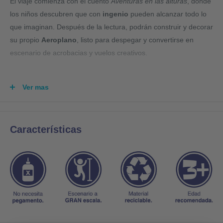
El viaje comienza con el cuento
Aventuras en las alturas
, donde
los niños descubren que con
ingenio
pueden alcanzar todo lo
que imaginan. Después de la lectura, podrán construir y decorar
su propio
Aeroplano
, listo para despegar y convertirse en
escenario de acrobacias y vuelos creativos.
Incluye:
Ver mas
Cuento de aventuras digital con instructivo de armado.
Aeroplano de 50 cm alto x 104 cm frente x 96 cm fondo.
Características
Kit creativo: 6 pinturas, 2 pinceles, godete, 12 crayones y 12
acuarelas.
Información clave:
Aprendizaje:
Ingenio.
Capacidad:
1 niño.