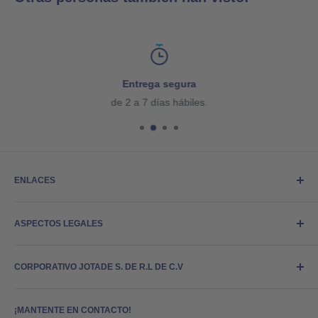
Entrega segura
de 2 a 7 días hábiles.
ENLACES
Buscar
ASPECTOS LEGALES
Facturación
En los Medios
Aviso Legal
Preguntas Frecuentes
CORPORATIVO JOTADE S. DE R.L DE C.V
Derechos de Autor
Responsabilidad Social
Términos del Servicio
La marca comercial Piedra, Papel o Tijeras®, el logotipo de
Política de Privacidad
¡MANTENTE EN CONTACTO!
Piedra, Papel o Tijeras®, concepto, cuentos, personajes,