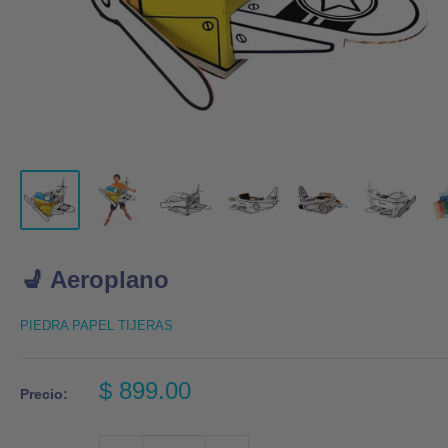
💺 Aeroplano
PIEDRA PAPEL TIJERAS
Precio
$ 899.00
Precio:
de
venta