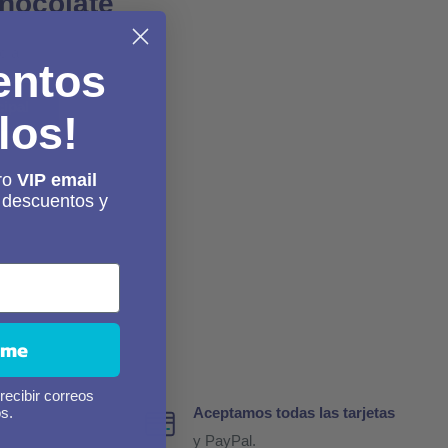
Chocolate
cía
entos
cipal
los!
ro
VIP email
r descuentos y
.
rme
recibir correos
s
s.
Aceptamos todas las tarjetas
.
y PayPal.