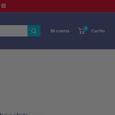
🏻
0
Mi cuenta
Carrito