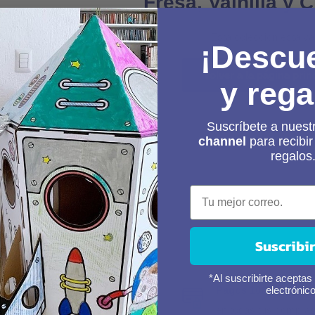
Fresa, Vainilla y 
Esta colección esta va
¡Descu
Volver a la página prin
y rega
Suscríbete a nuest
channel
para recibi
regalos
Suscribi
*Al suscribirte aceptas 
rega segura
Pagos 100% seguro
electrónico
 a 7 días hábiles.
en todas tus compras