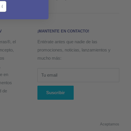
:(
V
¡MANTENTE EN CONTACTO!
eras®, el
Entérate antes que nadie de las
oncepto,
promociones, noticias, lanzamientos y
ños
mucho más:
,
ye en
Tu email
ementos
d de
Suscribir
Aceptamos