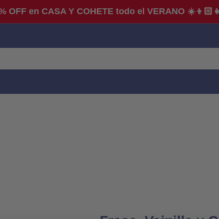
% OFF en CASA Y COHETE todo el VERANO ☀️👦🏻