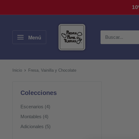
Ir
10
directamente
al
Piedra,
contenido
Papel
Menú
o
Tijeras
Inicio
Fresa, Vainilla y Chocolate
Colecciones
Escenarios (4)
Montables (4)
Adicionales (5)