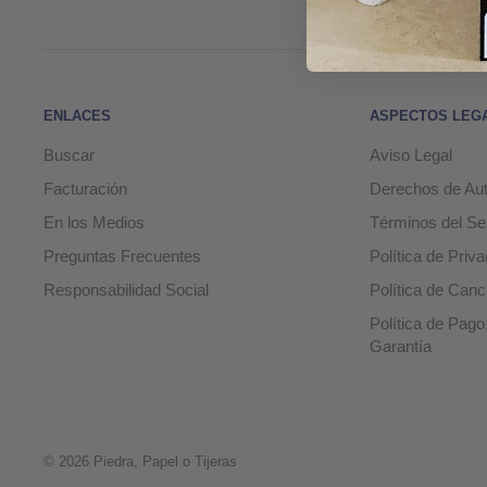
ENLACES
ASPECTOS LEG
Buscar
Aviso Legal
Facturación
Derechos de Aut
En los Medios
Términos del Se
Preguntas Frecuentes
Política de Priv
Responsabilidad Social
Política de Canc
Política de Pago
Garantía
© 2026 Piedra, Papel o Tijeras