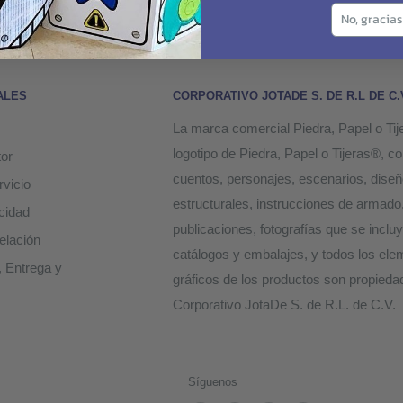
No, gracias 
ALES
CORPORATIVO JOTADE S. DE R.L DE C.
La marca comercial Piedra, Papel o Tij
logotipo de Piedra, Papel o Tijeras®, c
or
cuentos, personajes, escenarios, dise
rvicio
estructurales, instrucciones de armado
acidad
publicaciones, fotografías que se inclu
elación
catálogos y embalajes, y todos los el
, Entrega y
gráficos de los productos son propieda
Corporativo JotaDe S. de R.L. de C.V.
Síguenos