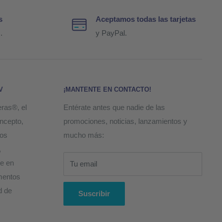
s
Aceptamos todas las tarjetas
.
y PayPal.
V
¡MANTENTE EN CONTACTO!
eras®, el
Entérate antes que nadie de las
oncepto,
promociones, noticias, lanzamientos y
ños
mucho más:
,
ye en
Tu email
ementos
d de
Suscribir