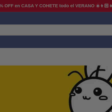
% OFF en CASA Y COHETE todo el VERANO ☀️👦🏻