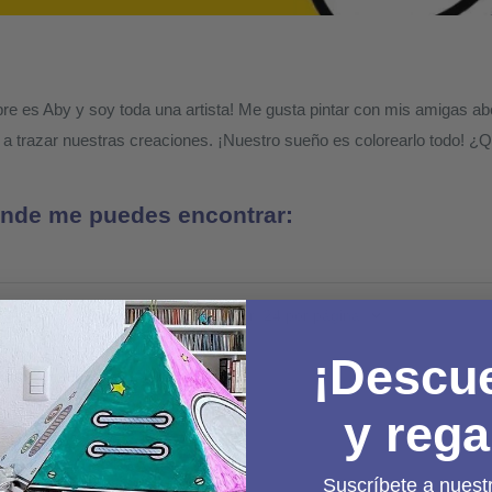
re es Aby y soy toda una artista! Me gusta pintar con mis amigas abe
a trazar nuestras creaciones. ¡Nuestro sueño es colorearlo todo! ¿Q
nde me puedes encontrar:
o 1 - 1 de 1 producto
Mostrar: 24 por página
¡Descu
y rega
Suscríbete a nuest