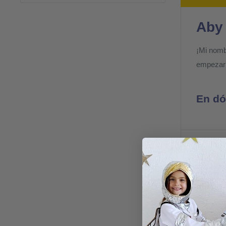
Aby
¡Mi nomb
empezar 
En dó
Mostrand
Más vendido
Ahorrar 10%