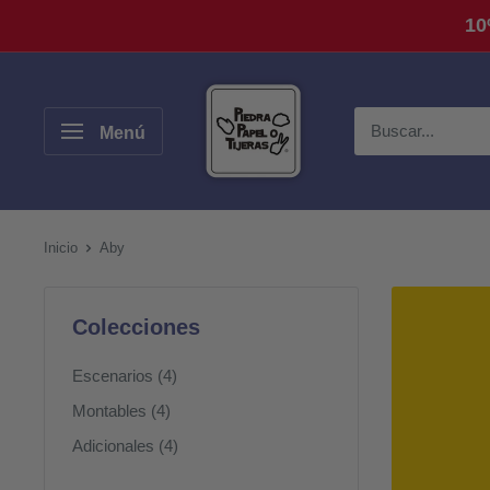
Ir
10
directamente
al
Piedra,
contenido
Papel
Menú
o
Tijeras
Inicio
Aby
Colecciones
Escenarios (4)
Montables (4)
Adicionales (4)