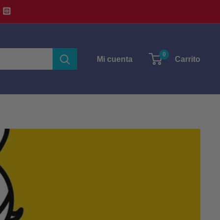
🏻
0
Mi cuenta
Carrito