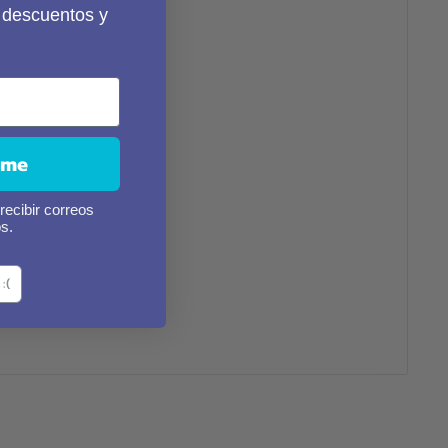
r descuentos y
.
rme
recibir correos
s.
:(