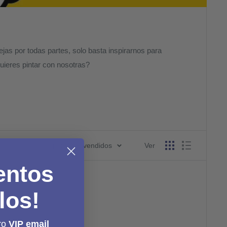
jas por todas partes, solo basta inspirarnos para
uieres pintar con nosotras?
Ordenar por: Más vendidos
Ver
entos
los!
ro
VIP email