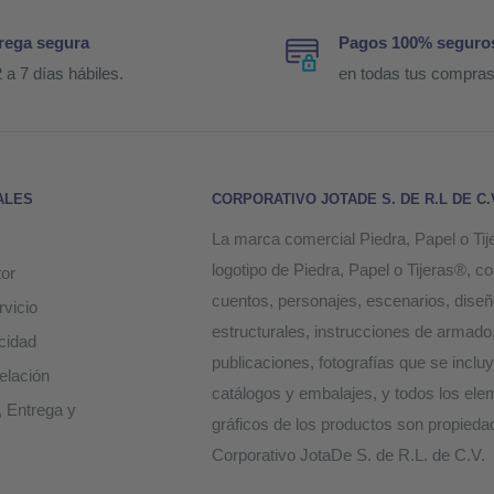
rega segura
Pagos 100% seguro
 a 7 días hábiles.
en todas tus compras
ALES
CORPORATIVO JOTADE S. DE R.L DE C.
La marca comercial Piedra, Papel o Tij
logotipo de Piedra, Papel o Tijeras®, c
or
cuentos, personajes, escenarios, dise
rvicio
estructurales, instrucciones de armado
acidad
publicaciones, fotografías que se inclu
elación
catálogos y embalajes, y todos los el
, Entrega y
gráficos de los productos son propieda
Corporativo JotaDe S. de R.L. de C.V.